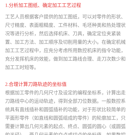
1.分析加工图纸、确定加工工艺过程
工艺人员根据客户提供的加工图纸，可以对零件的形状、
尺寸精度、表面粗糙度、工件材料、毛坯种类和热处理状
况等进行分析，然后选择机床、刀具，确定定位夹紧装
置、加工方法、加工顺序及切削用量的
大小。在确定机械
加工工艺过程中，应充分考虑所用数控机床的指令功能，
充分发挥机床的效能，做到加工路线合理、走刀次数少和
加工工时短等。
2.合理计算刀路轨迹的坐标值
根据加工零件的几何尺寸及设定的编程坐标系，计算出走
刀路线中心的运动轨迹，得到全部刀位数据。一般数控系
统具有直线插补和圆弧插补的功能，对于形状比较简单的
平面形零件（如直线和圆弧组成的零
件）的轮廓加工，只
需要计算出几何元素的起点、终点、圆弧的圆心（或圆弧
的半径）、两几何元素的交点或切点的坐标值。如果数控