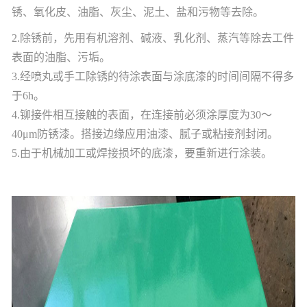
锈、氧化皮、油脂、灰尘、泥土、盐和污物等去除。
2.除锈前，先用有机溶剂、碱液、乳化剂、蒸汽等除去工件
表面的油脂、污垢。
3.经喷丸或手工除锈的待涂表面与涂底漆的时间间隔不得多
于6h。
4.铆接件相互接触的表面，在连接前必须涂厚度为30～
40μm防锈漆。搭接边缘应用油漆、腻子或粘接剂封闭。
5.由于机械加工或焊接损坏的底漆，要重新进行涂装。