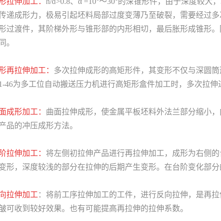
锥形拉伸加工：
h/d>0.8、α =10°～30°的深锥形件，由于
传递成形力，极易引起坯料局部过度变薄乃至破裂，需要经过多
形过渡件，其阶梯外
形与锥形部的内形相切，最后胀形成锥形。
同。
矩形再拉伸加工：
多次拉伸成形的高矩形件，其变形不仅与深圆筒
1-46为多工位自动搬送压力机进行高矩形盒件加工时，多次拉
曲面成形加工：
曲面拉伸成形，使金属平板坯料外法兰部分缩小，
产品的冲压成形方法。
台阶拉伸加工：
将左侧初拉伸产品进行再拉伸加工，成形为右侧的
变形，深度较浅的部分在拉伸的后期产生变形。在台阶变化部分
反向拉伸加工
：将前工序拉伸加工的工件，进行反向拉伸，是再拉
皱可收到较好效果。也有可能提高再拉伸的拉伸系数。