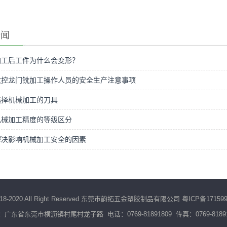
新闻
加工后工件为什么会变形？
数控龙门铣加工操作人员的安全生产注意事项
选择机械加工的刀具
机械加工精度的等级区分
解决影响机械加工安全的因素
 2018-2020 All Right Reserved 东莞市韵拓五金塑胶制品有限公司
粤ICP备17159
广东省东莞市横沥镇村尾村龙子路 电话：0769-81891809 传真：0769-8189