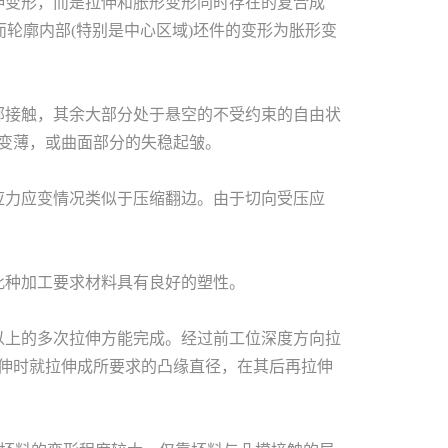
伸变形，而是拉伸和胀形变形同时存在的复合成
而轮廓内部(特别是中心区域)坯件的变形为胀形变
部接触，其余大部分处于悬空的不受约束的自由状
变薄，或曲面部分的失稳起皱。
应力应变情况类似于压缩翻边。由于切向受压应
此种加工要求材料具有良好的塑性。
以上的多次拉伸方能完成。经过前工位深度方向拉
伸时就拉伸成所要求的凸缘直径，在其后再拉伸