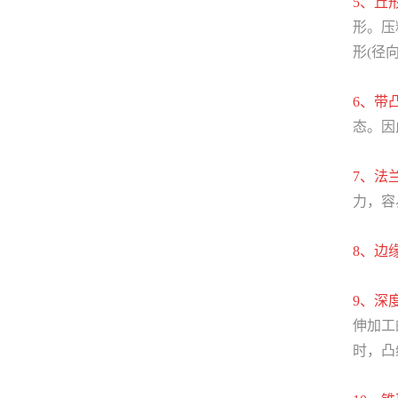
5、丘
形。压
形(径
6、带
态。因
7、法
力，容
8、边
9、深
伸加工
时，凸