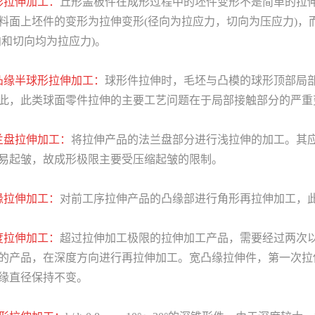
形拉伸加工：
丘形盖板件在成形过程中的坯件变形不是简单的拉
料面上坯件的变形为拉伸变形(径向为拉应力，切向为压应力)，
向和切向均为拉应力)。
凸缘半球形拉伸加工：
球形件拉伸时，毛坯与凸模的球形顶部局
此，此类球面零件拉伸的主要工艺问题在于局部接触部分的严重
兰盘拉伸加工：
将拉伸产品的法兰盘部分进行浅拉伸的加工。其
易起皱，故成形极限主要受压缩起皱的限制。
缘拉伸加工：
对前工序拉伸产品的凸缘部进行角形再拉伸加工，
度拉伸加工：
超过拉伸加工极限的拉伸加工产品，需要经过两次
的产品，在深度方向进行再拉伸加工。宽凸缘拉伸件，第一次拉
缘直径保持不变。