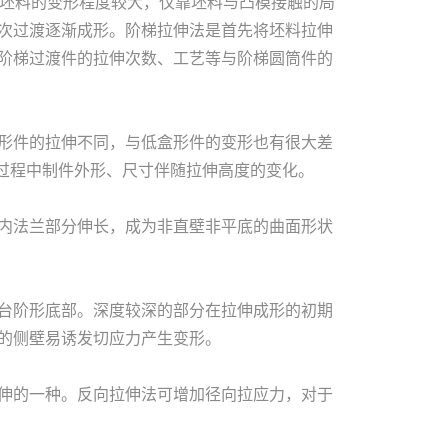
深度较大，坯料的变形程度较大，仅靠坯料与凸模接触的局
次过渡逐渐成形。阶梯拉伸法是首先将坯料拉伸
阶梯过渡件的拉伸次数、工艺等与阶梯圆筒件的
形件的拉伸不同，与低盒形件的变形也有很大差
伸过程中制件外形、尺寸伴随拉伸高度的变化。
内法兰部分伸长，成为非直壁非平底的曲面形状
台阶形底部。深度较深的部分在拉伸成形的初期
的侧壁易诱发切应力产生变形。
伸的一种。反向拉伸法可增加径向拉应力，对于